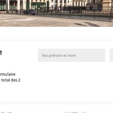
t
ormulaire
 total des 2