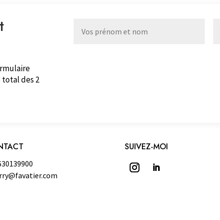
t
ormulaire
 total des 2
NTACT
SUIVEZ-MOI
630139900
rry@favatier.com