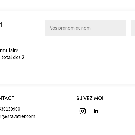
t
ormulaire
 total des 2
NTACT
SUIVEZ-MOI
630139900
rry@favatier.com